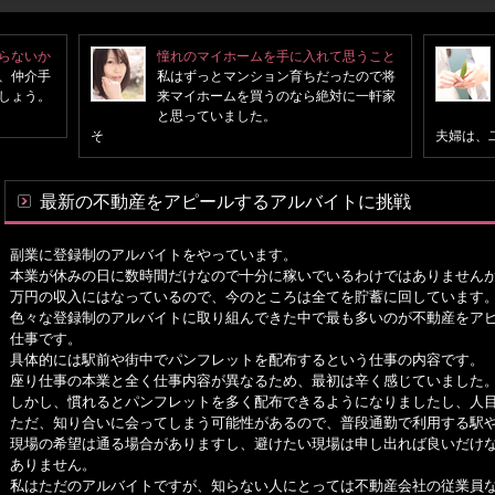
らないか
憧れのマイホームを手に入れて思うこと
、仲介手
私はずっとマンション育ちだったので将
しょう。
来マイホームを買うのなら絶対に一軒家
と思っていました。
そ
夫婦は、
最新の不動産をアピールするアルバイトに挑戦
副業に登録制のアルバイトをやっています。
本業が休みの日に数時間だけなので十分に稼いでいるわけではありません
万円の収入にはなっているので、今のところは全てを貯蓄に回しています
色々な登録制のアルバイトに取り組んできた中で最も多いのが不動産をア
仕事です。
具体的には駅前や街中でパンフレットを配布するという仕事の内容です。
座り仕事の本業と全く仕事内容が異なるため、最初は辛く感じていました
しかし、慣れるとパンフレットを多く配布できるようになりましたし、人
ただ、知り合いに会ってしまう可能性があるので、普段通勤で利用する駅
現場の希望は通る場合がありますし、避けたい現場は申し出れば良いだけ
ありません。
私はただのアルバイトですが、知らない人にとっては不動産会社の従業員